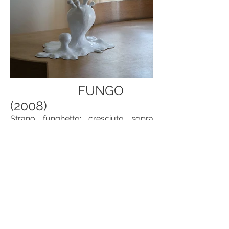
FUNGO
(2008)
Strano funghetto: cresciuto sopra
bruciature, tagli, ferite, cicatrici…
comparse sulla mobilia a me
cara………… le maschera ma non le
restaura, non ne cancella i segni del
tempo e della vita….. crea invece un
oblio positivo, selettivo e
consapevole: la ferita c’è e posso
osservarla quando ne sento il
bisogno….è una ferita piena di ricordi,
ed è il nutrimento del nuovo caro
funghetto che senza di essa non